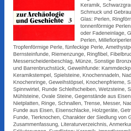
Keramik, Schwarzgra
Schmuck und Gebrau
Glas: Perlen, Ringför
tonnenförmige Perlen
oder Fadeneinlage, G
Perlen, Millefioriperl
Tropfenförmige Perle, fünfeckige Perle, Amethystper
Bernsteinfunde, Riemenzunge, Ringfibel, Fibelbru
Messerscheidenbeschlag, Münze, Sonstige Bronz
und Barrenbruchstück, Geweihfunde: Kammdeckpla
Keramikstempel, Spielsteine, Knochennadeln, Nad
Knochenringe, Geweihstöpsel, Knochenpfrieme, S
Spinnwirtel, Runde Schleifscheiben, Wetzsteine, Sc
Mühlsteine, Ovale Steine, Gegenstände aus Eisen
Nietplatten, Ringe, Schnallen, Trense, Messer, Nad
Funde aus Eisen, Eisenschlacke, Holzgeräte, Getr
Funde, Tierknochen, Charakter der Siedlung von 
Zusammenfassung, Literaturverzeichnis, Anmerku