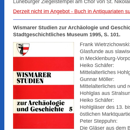
Lüneburger Ziegelstempel am Chor von St. Nikolai
Derzeit nicht im Angebot - Buch in Antiquariaten 
Wismarer Studien zur Archäologie und Geschic
Stadtgeschichtliches Museum 1995, S. 101.
Frank Wietrzichowski
Glasfunde aus slaw
in Mecklenburg-Vorpo
Heiko Schäfer:
Mittelalterliches Hoh
Gunnar Möller:
Mittelalterliches und 
Hohlglas aus Stralsu
Heiko Schäfer:
Hohlgläser des 13. b
östlichen Marktquarti
Peter Steppuhn:
Die Gläser aus dem 