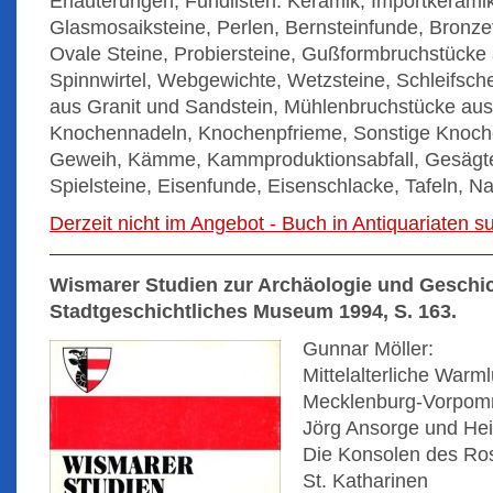
Erläuterungen, Fundlisten: Keramik, Importkerami
Glasmosaiksteine, Perlen, Bernsteinfunde, Bronz
Ovale Steine, Probiersteine, Gußformbruchstücke
Spinnwirtel, Webgewichte, Wetzsteine, Schleifsc
aus Granit und Sandstein, Mühlenbruchstücke aus E
Knochennadeln, Knochenpfrieme, Sonstige Knoch
Geweih, Kämme, Kammproduktionsabfall, Gesägte
Spielsteine, Eisenfunde, Eisenschlacke, Tafeln, N
Derzeit nicht im Angebot - Buch in Antiquariaten 
Wismarer Studien zur Archäologie und Geschic
Stadtgeschichtliches Museum 1994, S. 163.
Gunnar Möller:
Mittelalterliche Warm
Mecklenburg-Vorpo
Jörg Ansorge und Hei
Die Konsolen des Ros
St. Katharinen