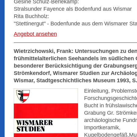
Gesine Schulz-Berlekamp:
Stralsunder Fayence als Bodenfund aus Wismar
Rita Buchholz:
"Stettinergut" - Bodenfunde aus dem Wismarer Sta
Angebot ansehen
Wietrzichowski, Frank: Untersuchungen zu de
frühmittelalterlichen Seehandels im südlichen
besonderer Berücksichtigung der Grabungser
Strömkendorf, Wismarer Studien zur Archäolog
Wismar, Stadtgeschichtliches Museum 1993, S.
Einleitung, Problemst
Forschungsgeschicht
Bucht in frühslawisch
Grabung Gr. Strömken
archäologische Fundm
Importkeramik,
Kugelbodengefäß,Mus