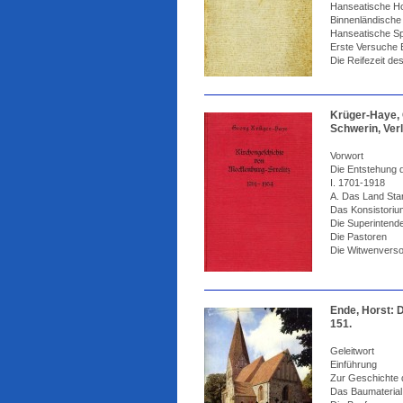
Hanseatische H
Binnenländische
Hanseatische Sp
Erste Versuche 
Die Reifezeit d
Krüger-Haye, 
Schwerin, Verl
Vorwort
Die Entstehung 
I. 1701-1918
A. Das Land Sta
Das Konsistoriu
Die Superintend
Die Pastoren
Die Witwenvers
Ende, Horst: D
151.
Geleitwort
Einführung
Zur Geschichte 
Das Baumaterial