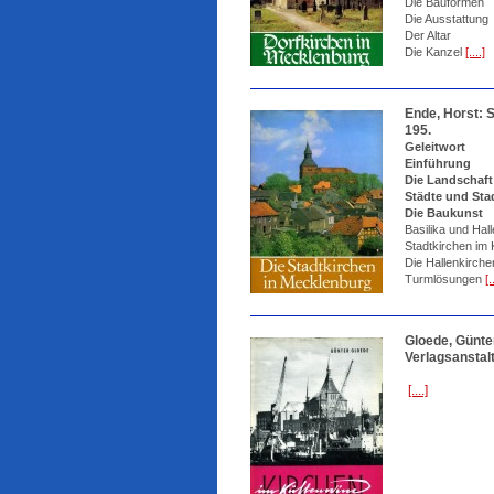
Die Bauformen
Die Ausstattung
Der Altar
Die Kanzel
[....]
Ende, Horst: S
195.
Geleitwort
Einführung
Die Landschaft
Städte und Sta
Die Baukunst
Basilika und Hal
Stadtkirchen im K
Die Hallenkirche
Turmlösungen
[.
Gloede, Günte
Verlagsanstalt
[....]