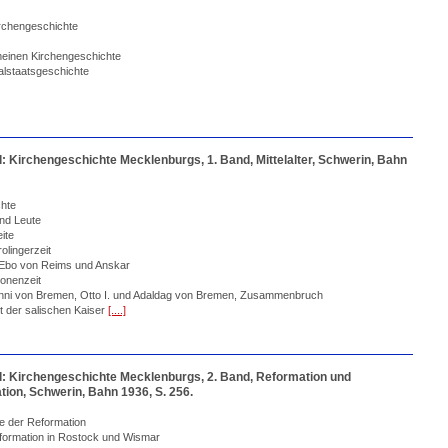
kirchengeschichte
emeinen Kirchengeschichte
ialstaatsgeschichte
l: Kirchengeschichte Mecklenburgs, 1. Band, Mittelalter, Schwerin, Bahn
chte
und Leute
ite
rolingerzeit
 Ebo von Reims und Anskar
tonenzeit
 Anni von Bremen, Otto I. und Adaldag von Bremen, Zusammenbruch
it der salischen Kaiser
[....]
l: Kirchengeschichte Mecklenburgs, 2. Band, Reformation und
ion, Schwerin, Bahn 1936, S. 256.
nge der Reformation
eformation in Rostock und Wismar