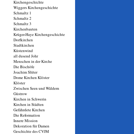
Kirchengeschichte
Wiggers Kirchengeschichte
Schmaltz 1
Schmaltz 2
Schmaltz 3
Kirchenbauten
Krüger-Haye Kirchengeschichte
Dorfkirchen
Stadtkirchen
Küstenwind
all dusend Johr
Menschen in der Kirche
Die Bischöfe
Joachim Slüter
Dome Kirchen Klöster
Klöster
Zwischen Seen und Wäldern
Güstrow
Kirchen in Schwerin
Kirchen in Städten
Gefährdete Kirchen
Die Reformation
Innere Mission
Dekoration für Damen
Geschichte des CVJM