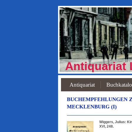
Antiquariat 
Antiquariat
Buchkatal
BUCHEMPFEHLUNGEN Z
MECKLENBURG (I)
Wiggers, Julius: K
XVI, 248.