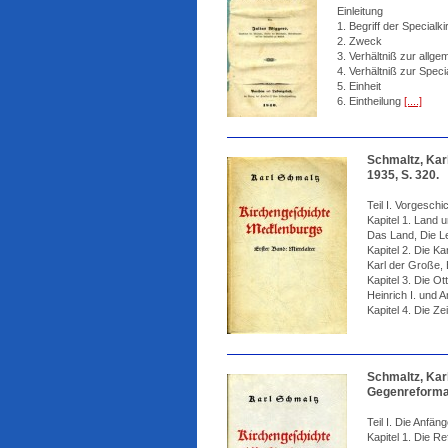
Einleitung
1. Begriff der Special
2. Zweck
3. Verhältniß zur allg
4. Verhältniß zur Spec
5. Einheit
6. Eintheilung
[....]
Schmaltz, Kar
1935, S. 320.
Teil I. Vorgeschi
Kapitel 1. Land 
Das Land, Die Le
Kapitel 2. Die Ka
Karl der Große,
Kapitel 3. Die Ot
Heinrich I. und
Kapitel 4. Die Ze
Schmaltz, Kar
Gegenreformat
Teil I. Die Anfä
Kapitel 1. Die R