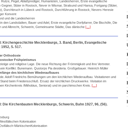
, Rutze, Pegel, Ablaßprediger, Humanisten, Landesherren, Erste evangelische
e Gegner, Slüter in Rostock, Never in Wismar, Stralsund und Hansa, Fortgang (Slüter,
), Durchbruch in Lübeck und Rostock, Durchführung in Rostock, Nevers Heresie
ger Konvent
Land und die Landesherren
n den Landstädten, Bauer und Adel, Erste evangeliche Dorfpfarrer, Die Bischöfe, Die
h und Albrecht, Schwerin, Gemeinsame Städte, Das dänische
[....]
l: Kirchengeschichte Mecklenburgs, 3. Band, Berlin, Evangelische
 1952, S. 517.
 der Orthodoxie
 Rostocker Frühpietismus
eistige und religiöse Lage. Die neue Richtung der Frömmigkeit und ihre Vertreter.
in Konflikt. Bunemann. Qustorps Pia desideria. Großgebauer. Heinrich Müller
 Anfänge des kirchlichen Wiederaufbaues
de. Adolf Friedrichs Bemühungen um den kirchlichen Wiederaufbau. Visitationen und
 Stand beim Friedensschluß. Ersatz der kirchlichen Druckwerke. Visitation im
en Kirchenkreis /Mithobius, Seniorat) und im parchimschen Kreis.
[....]
l: Die Kirchenbauten Mecklenburgs, Schwerin, Bahn 1927, 96, (56).
zeburg
Westfälischen Kolonisation
Ostfälisch-MärkischenKolonisation