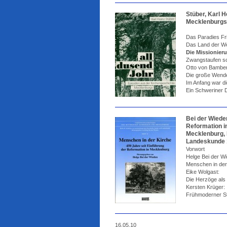
Stüber, Karl 
Mecklenburgs, 
Das Paradies Fr
Das Land der W
Die Missionier
Zwangstaufen sc
Otto von Bambe
Die große Wend
Im Anfang war di
Ein Schweriner 
Bei der Wieden
Reformation i
Mecklenburg, 
Landeskunde 1
Vorwort
Helge Bei der W
Menschen in der
Eike Wolgast:
Die Herzöge als
Kersten Krüger:
Frühmoderner Sta
16.05.10