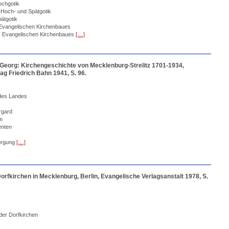
ochgotik
 Hoch- und Spätgotik
ätgotik
Evangelischen Kirchenbaues
es Evangelischen Kirchenbaues
[....]
Georg: Kirchengeschichte von Mecklenburg-Strelitz 1701-1934,
ag Friedrich Bahn 1941, S. 96.
des Landes
rgard
m
enten
orgung
[....]
orfkirchen in Mecklenburg, Berlin, Evangelische Verlagsanstalt 1978, S.
der Dorfkirchen