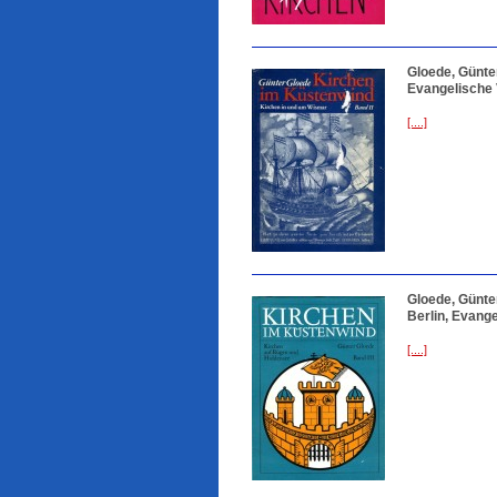
Gloede, Günte
Evangelische V
[....]
Gloede, Günte
Berlin, Evange
[....]