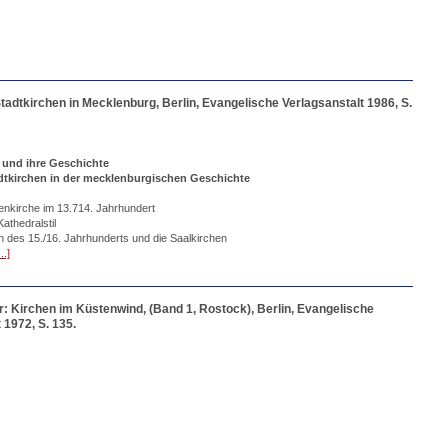
tadtkirchen in Mecklenburg, Berlin, Evangelische Verlagsanstalt 1986, S.
 und ihre Geschichte
dtkirchen in der mecklenburgischen Geschichte
lenkirche im 13.714. Jahrhundert
athedralstil
n des 15./16. Jahrhunderts und die Saalkirchen
...]
r: Kirchen im Küstenwind, (Band 1, Rostock), Berlin, Evangelische
 1972, S. 135.