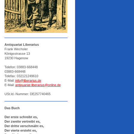
Antiquariat Liberarius
Frank Wechsler
Königsstrasse 13
19230 Hagenow
Telefon:
03883-668448
03883-668448
Telefax: 032121249610
E-Mail:
info@liberarius.de
E-Mail:
antiquariat-liberarius@online.de
USt.Id.-Nummer: DE257740465
Das Buch
Der erste schreibt es,
Der zweite vertreibt es,
Der dritte verschmäht es,
Der vierte ersteht es,