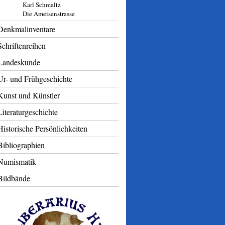
Karl Schmaltz
Die Ameisenstrasse
Denkmalinventare
Schriftenreihen
Landeskunde
Ur- und Frühgeschichte
Kunst und Künstler
Literaturgeschichte
Historische Persönlichkeiten
Bibliographien
Numismatik
Bildbände