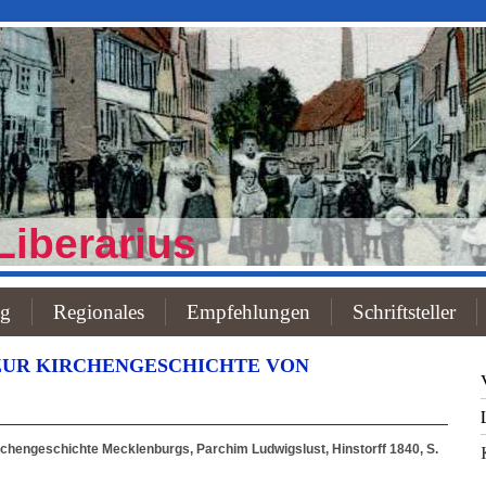
Liberarius
og
Regionales
Empfehlungen
Schriftsteller
UR KIRCHENGESCHICHTE VON
irchengeschichte Mecklenburgs, Parchim Ludwigslust, Hinstorff 1840, S.