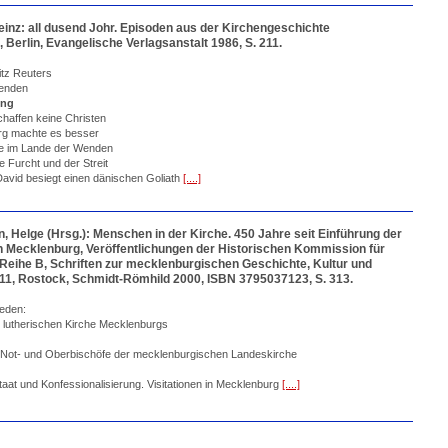
Heinz: all dusend Johr. Episoden aus der Kirchengeschichte
Berlin, Evangelische Verlagsanstalt 1986, S. 211.
itz Reuters
enden
ung
haffen keine Christen
rg machte es besser
e im Lande der Wenden
e Furcht und der Streit
David besiegt einen dänischen Goliath
[....]
, Helge (Hrsg.): Menschen in der Kirche. 450 Jahre seit Einführung der
n Mecklenburg, Veröffentlichungen der Historischen Kommission für
Reihe B, Schriften zur mecklenburgischen Geschichte, Kultur und
1, Rostock, Schmidt-Römhild 2000, ISBN 3795037123, S. 313.
ieden:
 lutherischen Kirche Mecklenburgs
 Not- und Oberbischöfe der mecklenburgischen Landeskirche
at und Konfessionalisierung. Visitationen in Mecklenburg
[....]