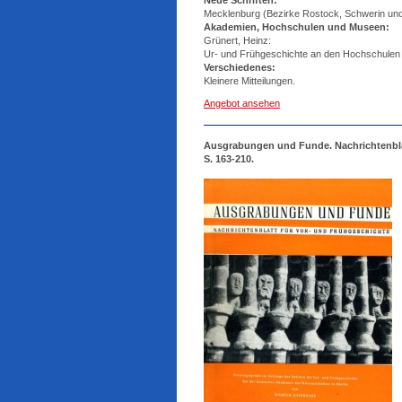
Neue Schriften:
Mecklenburg (Bezirke Rostock, Schwerin un
Akademien, Hochschulen und Museen:
Grünert, Heinz:
Ur- und Frühgeschichte an den Hochschulen
Verschiedenes:
Kleinere Mitteilungen.
Angebot ansehen
Ausgrabungen und Funde. Nachrichtenblatt
S. 163-210.