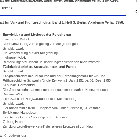
t der Landesarchäologie, Band 39-40, Berlin, Akademie Verlag 1994-1995.
Hefte".)
 für Vor- und Frühgeschichte, Band 1, Heft 3, Berlin, Akademie Verlag 1956,
Entwicklung und Methode der Forschung:
Unverzagt, Wilhelm:
Dienstanweisung zur Regelung von Ausgrabungen
Schuldt, Ewald:
Die Wandzeitung auf der Ausgrabung
Hollnagel, Adolf:
Bemerkungen zu einem ur- und frühgeschichtlichen Kreisinventar
Tätigkeitsberichte, Ausgrabungen und Funde:
Schuldt, Ewald:
Tätigkeitsbericht des Museums und der Forschungsstelle für Ur- und
Frühgeschichte Schwerin für die Zeit vom 1. Jan. 1952 bis 31. Dez. 1955
Schubart, Hermanfrid:
Die Vorgeschichtssammlungen der mecklenburgischen Heimatmuseen
Bastian, Willy:
Zum Stand der Burgwallaufnahme in Mecklenburg
Schuldt, Ewald:
Der mittelsteinzeitliche Fundplatz von Hohen Viecheln, Kr. Wismar
Berlekamp, Hansdieter:
Eine Axthacke aus Steinhagen, Kr. Stralsund
Geisler, Horst:
Zur „Bronzegießerwerkstatt" der älteren Bronzezeit von Plau
w, Kr. Ludwigslust