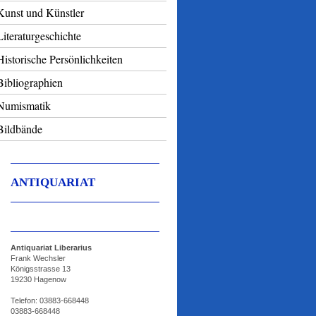
Kunst und Künstler
Literaturgeschichte
Historische Persönlichkeiten
Bibliographien
Numismatik
Bildbände
ANTIQUARIAT
Antiquariat Liberarius
Frank Wechsler
Königsstrasse 13
19230 Hagenow
Telefon:
03883-668448
03883-668448