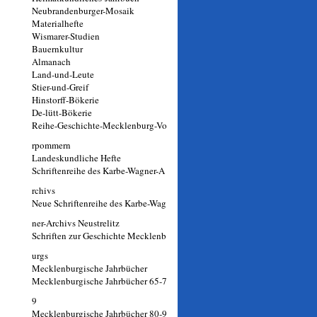
Neubrandenburger-Mosaik
Materialhefte
Wismarer-Studien
Bauernkultur
Almanach
Land-und-Leute
Stier-und-Greif
Hinstorff-Bökerie
De-lütt-Bökerie
Reihe-Geschichte-Mecklenburg-Vo
rpommern
Landeskundliche Hefte
Schriftenreihe des Karbe-Wagner-A
rchivs
Neue Schriftenreihe des Karbe-Wag
ner-Archivs Neustrelitz
Schriften zur Geschichte Mecklenb
urgs
Mecklenburgische Jahrbücher
Mecklenburgische Jahrbücher 65-7
9
Mecklenburgische Jahrbücher 80-9