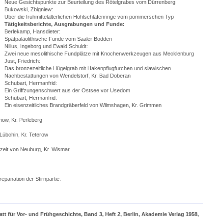
Neue Gesichtspunkte zur Beurteilung des Rötelgrabes vom Dürrenberg
Bukowski, Zbigniew:
Über die frühmittelalterlichen Hohlschläfenringe vom pommerschen Typ
Tätigkeitsberichte, Ausgrabungen und Funde:
Berlekamp, Hansdieter:
Spätpaläolithische Funde vom Saaler Bodden
Nilius, Ingeborg und Ewald Schuldt:
Zwei neue mesolithische Fundplätze mit Knochenwerkzeugen aus Mecklenburg
Just, Friedrich:
Das bronzezeitliche Hügelgrab mit Hakenpflugfurchen und slawischen
Nachbestattungen von Wendelstorf, Kr. Bad Doberan
Schubart, Hermanfrid:
Ein Griffzungenschwert aus der Ostsee vor Usedom
Schubart, Hermanfrid:
Ein eisenzeitliches Brandgräberfeld von Wilmshagen, Kr. Grimmen
now, Kr. Perleberg
übchin, Kr. Teterow
szeit von Neuburg, Kr. Wismar
epanation der Stirnpartie.
 für Vor- und Frühgeschichte, Band 3, Heft 2, Berlin, Akademie Verlag 1958,