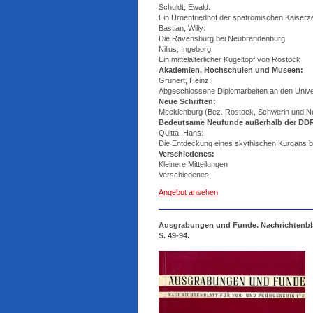
Schuldt, Ewald:
Ein Urnenfriedhof der spätrömischen Kaiserze
Bastian, Willy:
Die Ravensburg bei Neubrandenburg
Nilius, Ingeborg:
Ein mittelalterlicher Kugeltopf von Rostock
Akademien, Hochschulen und Museen:
Grünert, Heinz:
Abgeschlossene Diplomarbeiten an den Unive
Neue Schriften:
Mecklenburg (Bez. Rostock, Schwerin und 
Bedeutsame Neufunde außerhalb der DD
Quitta, Hans:
Die Entdeckung eines skythischen Kurgans be
Verschiedenes:
Kleinere Mitteilungen
Verschiedenes.
Angebot ansehen
Ausgrabungen und Funde. Nachrichtenblatt
S. 49-94.