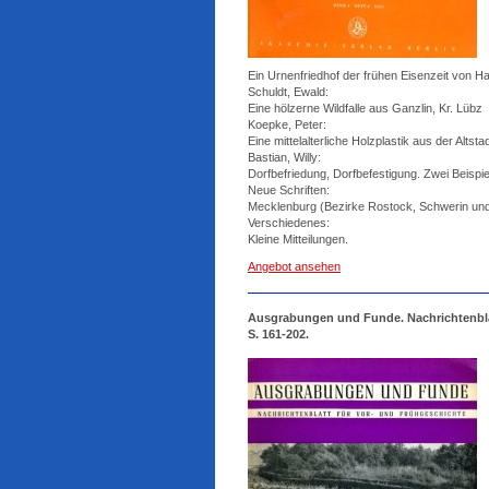
Ein Urnenfriedhof der frühen Eisenzeit von H
Schuldt, Ewald:
Eine hölzerne Wildfalle aus Ganzlin, Kr. Lübz
Koepke, Peter:
Eine mittelalterliche Holzplastik aus der Altst
Bastian, Willy:
Dorfbefriedung, Dorfbefestigung. Zwei Beisp
Neue Schriften:
Mecklenburg (Bezirke Rostock, Schwerin un
Verschiedenes:
Kleine Mitteilungen.
Angebot ansehen
Ausgrabungen und Funde. Nachrichtenblatt
S. 161-202.