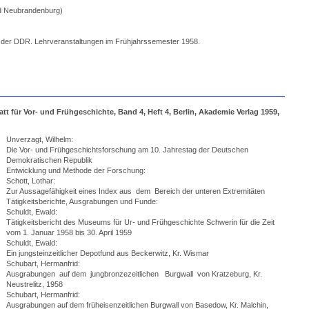
d Neubrandenburg)
 der DDR. Lehrveranstaltungen im Frühjahrssemester 1958.
 für Vor- und Frühgeschichte, Band 4, Heft 4, Berlin, Akademie Verlag 1959,
Unverzagt, Wilhelm:
Die Vor- und Frühgeschichtsforschung am 10. Jahrestag der Deutschen
Demokratischen Republik
Entwicklung und Methode der Forschung:
Schott, Lothar:
Zur Aussagefähigkeit eines Index aus dem Bereich der unteren Extremitäten
Tätigkeitsberichte, Ausgrabungen und Funde:
Schuldt, Ewald:
Tätigkeitsbericht des Museums für Ur- und Frühgeschichte Schwerin für die Zeit
vom 1. Januar 1958 bis 30. April 1959
Schuldt, Ewald:
Ein jungsteinzeitlicher Depotfund aus Beckerwitz, Kr. Wismar
Schubart, Hermanfrid:
Ausgrabungen auf dem jungbronzezeitlichen Burgwall von Kratzeburg, Kr.
Neustrelitz, 1958
Schubart, Hermanfrid:
Ausgrabungen auf dem früheisenzeitlichen Burgwall von Basedow, Kr. Malchin,