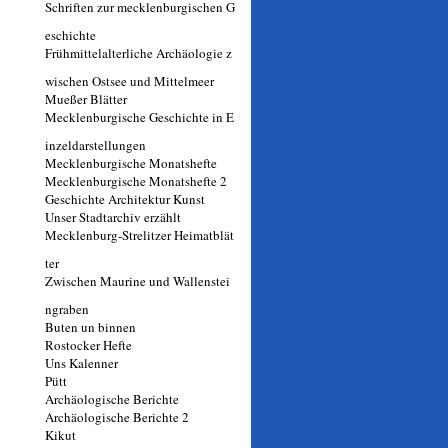
Schriften zur mecklenburgischen G
eschichte
Frühmittelalterliche Archäologie z
wischen Ostsee und Mittelmeer
Mueßer Blätter
Mecklenburgische Geschichte in E
inzeldarstellungen
Mecklenburgische Monatshefte
Mecklenburgische Monatshefte 2
Geschichte Architektur Kunst
Unser Stadtarchiv erzählt
Mecklenburg-Strelitzer Heimatblät
ter
Zwischen Maurine und Wallenstei
ngraben
Buten un binnen
Rostocker Hefte
Uns Kalenner
Pütt
Archäologische Berichte
Archäologische Berichte 2
Kikut