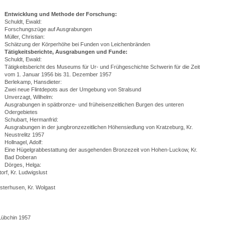
Entwicklung und Methode der Forschung:
Schuldt, Ewald:
Forschungszüge auf Ausgrabungen
Müller, Christian:
Schätzung der Körperhöhe bei Funden von Leichenbränden
Tätigkeitsberichte, Ausgrabungen und Funde:
Schuldt, Ewald:
Tätigkeitsbericht des Museums für Ur- und Frühgeschichte Schwerin für die Zeit
vom 1. Januar 1956 bis 31. Dezember 1957
Berlekamp, Hansdieter:
Zwei neue Flintdepots aus der Umgebung von Stralsund
Unverzagt, Wilhelm:
Ausgrabungen in spätbronze- und früheisenzeitlichen Burgen des unteren
Odergebietes
Schubart, Hermanfrid:
Ausgrabungen in der jungbronzezeitlichen Höhensiedlung von Kratzeburg, Kr.
Neustrelitz 1957
Hollnagel, Adolf:
Eine Hügelgrabbestattung der ausgehenden Bronzezeit von Hohen-Luckow, Kr.
Bad Doberan
Dörges, Helga:
orf, Kr. Ludwigslust
sterhusen, Kr. Wolgast
Lübchin 1957