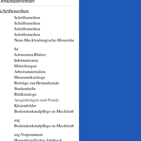
Denkmalinventare
Schriftenreihen
Schriftenreihen
Schriftenreihen
Schriftenreihen
Schriftenreihen
Neue-Mecklenburgische-Monatshe
fte
Schweriner-Blätter
Informationen
Mitteilungen
Arbeitsmaterialien
Museumskataloge
Beiträge-zur-Heimatkunde
Studienhefte
Bildkataloge
Ausgrabungen-und-Funde
Küstenbilder
Bodendenkmalpflege-in-Mecklenb
urg
Bodendenkmalpflege-in-Mecklenb
urg-Vorpommern
Heimatkundliches-Jahrbuch