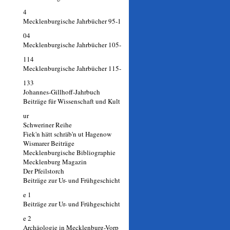
4
Mecklenburgische Jahrbücher 95-1
04
Mecklenburgische Jahrbücher 105-
114
Mecklenburgische Jahrbücher 115-
133
Johannes-Gillhoff-Jahrbuch
Beiträge für Wissenschaft und Kult
ur
Schweriner Reihe
Fiek'n hätt schräb'n ut Hagenow
Wismarer Beiträge
Mecklenburgische Bibliographie
Mecklenburg Magazin
Der Pfeilstorch
Beiträge zur Ur- und Frühgeschicht
e 1
Beiträge zur Ur- und Frühgeschicht
e 2
Archäologie in Mecklenburg-Vorp