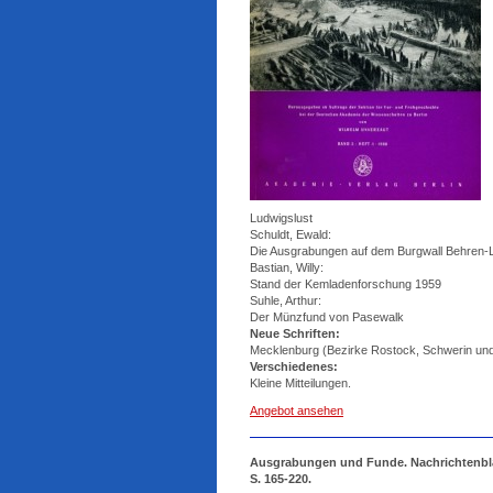
Ludwigslust
Schuldt, Ewald:
Die Ausgrabungen auf dem Burgwall Behren-L
Bastian, Willy:
Stand der Kemladenforschung 1959
Suhle, Arthur:
Der Münzfund von Pasewalk
Neue Schriften:
Mecklenburg (Bezirke Rostock, Schwerin un
Verschiedenes:
Kleine Mitteilungen.
Angebot ansehen
Ausgrabungen und Funde. Nachrichtenblatt
S. 165-220.