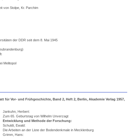
it von Stolpe, Kr. Parchim
rsitäten der DDR seit dem 8. Mai 1945
Neubrandenburg)
R:
i Melitopol
 für Vor- und Frühgeschichte, Band 2, Heft 2, Berlin, Akademie Verlag 1957,
Jankuhn, Herbert:
Zum 65. Geburtstag von Wilhelm Unverzagt
Entwicklung und Methode der Forschung:
Schuldt, Ewald:
Die Arbeiten an der Liste der Bodendenkmale in Mecklenburg
Grimm, Hans: