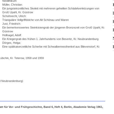
Neolithikum
Müller, Christian:
Ein jungsteinzeitliches Skelett mit mehreren geheilten Schädelverletzungen von
Groß Upahl, Kr. Güstrow
Schohnecht, Ulrich:
Trianguläre Vollgriffdolche von Alt Schönau und Waren
Just, Friedrich:
Ein bemerkenswertes Steinkistengrab der jüngeren Bronzezeit von Groß Upahl, Kr.
Güstrow
Hollnagel, Adolf:
Ein Kriegergrab des frühen 1. Jahrhunderts von Beseritz, Kr. Neubrandenburg
Dörges, Helga:
Eine spätkaiserzeitliche Scherbe mit Schwalbennesthenkel aus Blievenstorf, Kr.
übchin, Kr. Teterow, 1958 und 1959
d Neubrandenburg)
 für Vor- und Frühgeschichte, Band 6, Heft 4, Berlin, Akademie Verlag 1961,