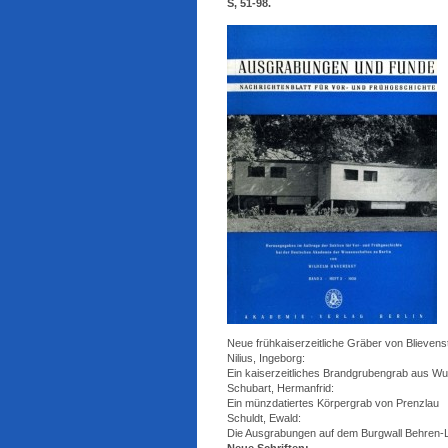
S, 51-98.
Neue frühkaiserzeitliche Gräber von Blievenst
Nilius, Ingeborg:
Ein kaiserzeitliches Brandgrubengrab aus Wu
Schubart, Hermanfrid:
Ein münzdatiertes Körpergrab von Prenzlau
Schuldt, Ewald:
Die Ausgrabungen auf dem Burgwall Behren-