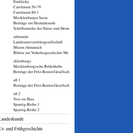
Einblicke
Carolinum 50-79
Carolinum 80-1
Mecklenburgia Sacra
Beiträge zur Heimatkunde
Schriftenreihe der Natur- und Heim
atfreunde
Landesuniversitätsgesellschaft
Musen-Almanach
Blätter zur Verkehrsgeschichte Me
cklenburgs
Mecklenburgische Bilderhefte
Beiträge der Fritz-Reuter-Gesellsch
aft 1
Beiträge der Fritz-Reuter-Gesellsch
aft 2
Voss un Hass
Spantig-Reihe 1
Spantig-Reihe 2
Landeskunde
Ur- und Frühgeschichte