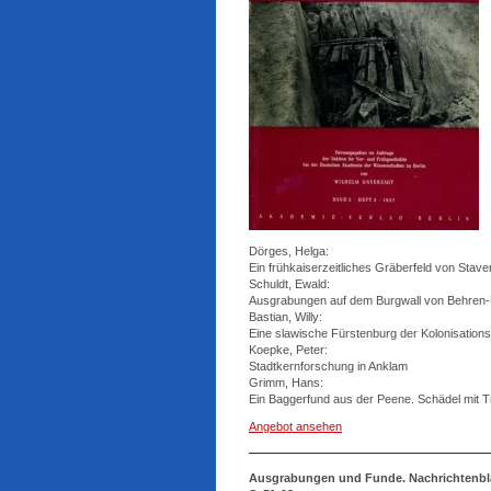
Dörges, Helga:
Ein frühkaiserzeitliches Gräberfeld von Stave
Schuldt, Ewald:
Ausgrabungen auf dem Burgwall von Behren-L
Bastian, Willy:
Eine slawische Fürstenburg der Kolonisation
Koepke, Peter:
Stadtkernforschung in Anklam
Grimm, Hans:
Ein Baggerfund aus der Peene. Schädel mit Tr
Angebot ansehen
Ausgrabungen und Funde. Nachrichtenblatt