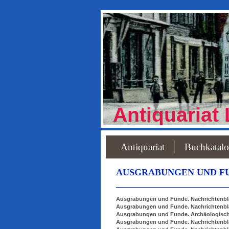
Antiquariat 
Antiquariat
Buchkatal
AUSGRABUNGEN UND F
Ausgrabungen und Funde. Nachrichtenblat
Ausgrabungen und Funde. Nachrichtenblat
Ausgrabungen und Funde. Archäologische 
Ausgrabungen und Funde. Nachrichtenblat