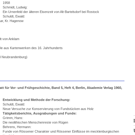
1958
Schmidt, Ludwig:
Ein Urnenfeld der älteren Eisenzeit von Alt-Bartelsdorf bei Rostock
Schuldt, Ewald:
aar, Kr. Hagenow
adt von Anklam
iele aus Kartenwerken des 16. Jahrhunderts
d Neubrandenburg)
 für Vor- und Frühgeschichte, Band 5, Heft 4, Berlin, Akademie Verlag 1960,
Entwicklung und Methode der Forschung:
Schuldt, Ewald:
Neue Versuche zur Konservierung von Fundstücken aus Holz
Tätigkeitsberichte, Ausgrabungen und Funde:
Grimm, Hans:
Die neolithischen Menschenreste von Rügen
Behrens, Hermann:
Funde von Rössener Charakter und Rössener Einflüsse im mecklenburgischen