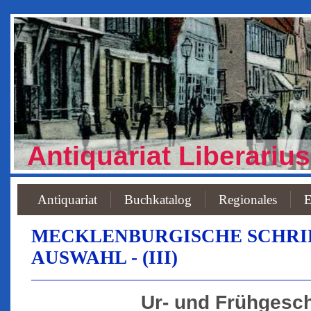
Antiquariat Liberarius
Antiquariat
Buchkatalog
Regionales
E
MECKLENBURGISCHE SCHRIF
AUSWAHL - (III)
Ur- und Frühgesc