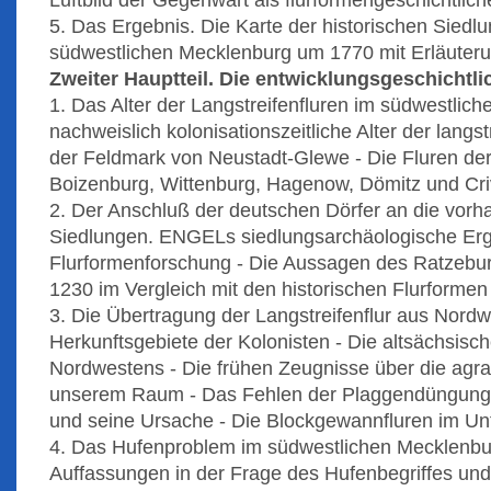
Luftbild der Gegenwart als flurformengeschichtlich
5. Das Ergebnis. Die Karte der historischen Sied
südwestlichen Mecklenburg um 1770 mit Erläuter
Zweiter Hauptteil. Die entwicklungsgeschichtl
1. Das Alter der Langstreifenfluren im südwestlic
nachweislich kolonisationszeitliche Alter der langst
der Feldmark von Neustadt-Glewe - Die Fluren de
Boizenburg, Wittenburg, Hagenow, Dömitz und Cri
2. Der Anschluß der deutschen Dörfer an die vor
Siedlungen. ENGELs siedlungsarchäologische Erg
Flurformenforschung - Die Aussagen des Ratzebur
1230 im Vergleich mit den historischen Flurformen
3. Die Übertragung der Langstreifenflur aus Nord
Herkunftsgebiete der Kolonisten - Die altsächsisc
Nordwestens - Die frühen Zeugnisse über die agr
unserem Raum - Das Fehlen der Plaggendüngung
und seine Ursache - Die Blockgewannfluren im U
4. Das Hufenproblem im südwestlichen Mecklenbu
Auffassungen in der Frage des Hufenbegriffes un