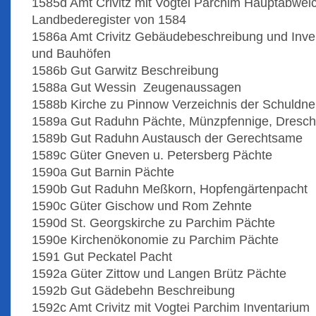
1585d Amt Crivitz mit Vogtei Parchim Hauptabwe
Landbederegister von 1584
1586a Amt Crivitz Gebäudebeschreibung und Inve
und Bauhöfen
1586b Gut Garwitz Beschreibung
1588a Gut Wessin Zeugenaussagen
1588b Kirche zu Pinnow Verzeichnis der Schuldn
1589a Gut Raduhn Pächte, Münzpfennige, Dresch
1589b Gut Raduhn Austausch der Gerechtsame
1589c Güter Gneven u. Petersberg Pächte
1590a Gut Barnin Pächte
1590b Gut Raduhn Meßkorn, Hopfengärtenpacht
1590c Güter Gischow und Rom Zehnte
1590d St. Georgskirche zu Parchim Pächte
1590e Kirchenökonomie zu Parchim Pächte
1591 Gut Peckatel Pacht
1592a Güter Zittow und Langen Brütz Pächte
1592b Gut Gädebehn Beschreibung
1592c Amt Crivitz mit Vogtei Parchim Inventarium