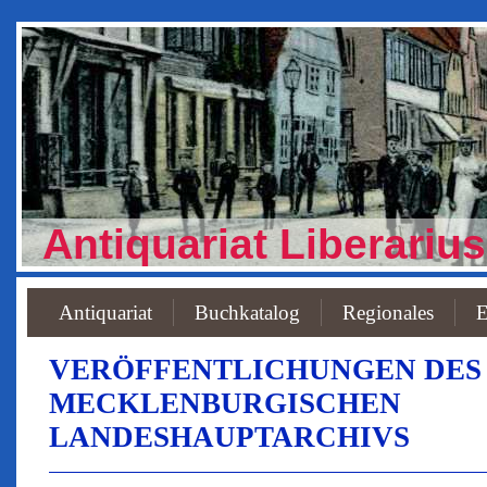
Antiquariat Liberarius
Antiquariat
Buchkatalog
Regionales
E
VERÖFFENTLICHUNGEN DES
MECKLENBURGISCHEN
LANDESHAUPTARCHIVS