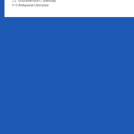
Druckversion
Sitemap
|
© © Antiquariat Liberarius