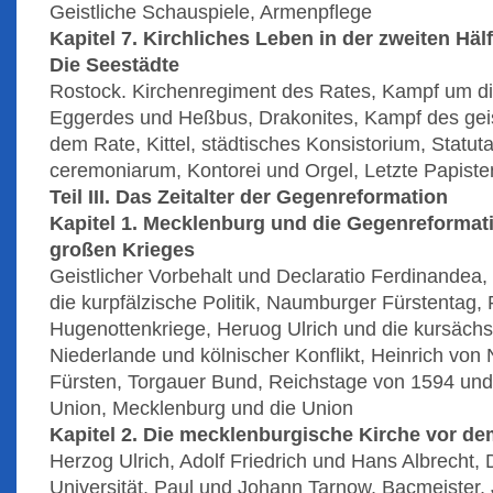
Geistliche Schauspiele, Armenpflege
Kapitel 7. Kirchliches Leben in der zweiten Häl
Die Seestädte
Rostock. Kirchenregiment des Rates, Kampf um d
Eggerdes und Heßbus, Drakonites, Kampf des geis
dem Rate, Kittel, städtisches Konsistorium, Statut
ceremoniarum, Kontorei und Orgel, Letzte Papist
Teil III. Das Zeitalter der Gegenreformation
Kapitel 1. Mecklenburg und die Gegenreformat
großen Krieges
Geistlicher Vorbehalt und Declaratio Ferdinandea
die kurpfälzische Politik, Naumburger Fürstentag,
Hugenottenkriege, Heruog Ulrich und die kursächsi
Niederlande und kölnischer Konflikt, Heinrich von
Fürsten, Torgauer Bund, Reichstage von 1594 un
Union, Mecklenburg und die Union
Kapitel 2. Die mecklenburgische Kirche vor d
Herzog Ulrich, Adolf Friedrich und Hans Albrecht, D
Universität, Paul und Johann Tarnow, Bacmeister, 