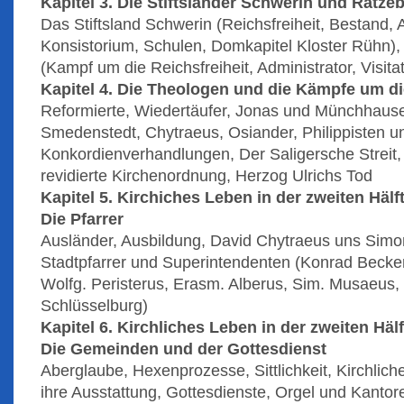
Kapitel 3. Die Stiftsländer Schwerin und Ratze
Das Stiftsland Schwerin (Reichsfreiheit, Bestand, A
Konsistorium, Schulen, Domkapitel Kloster Rühn),
(Kampf um die Reichsfreiheit, Administrator, Visit
Kapitel 4. Die Theologen und die Kämpfe um di
Reformierte, Wiedertäufer, Jonas und Münchhause
Smedenstedt, Chytraeus, Osiander, Philippisten u
Konkordienverhandlungen, Der Saligersche Streit
revidierte Kirchenordnung, Herzog Ulrichs Tod
Kapitel 5. Kirchiches Leben in der zweiten Hälf
Die Pfarrer
Ausländer, Ausbildung, David Chytraeus uns Simon 
Stadtpfarrer und Superintendenten (Konrad Becker
Wolfg. Peristerus, Erasm. Alberus, Sim. Musaeus
Schlüsselburg)
Kapitel 6. Kirchliches Leben in der zweiten Häl
Die Gemeinden und der Gottesdienst
Aberglaube, Hexenprozesse, Sittlichkeit, Kirchlic
ihre Ausstattung, Gottesdienste, Orgel und Kantore