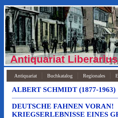
Antiquariat Liberarius
Antiquariat
Buchkatalog
Regionales
E
ALBERT SCHMIDT (1877-1963)
DEUTSCHE FAHNEN VORAN!
KRIEGSERLEBNISSE EINES G