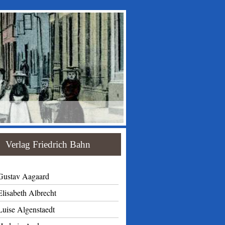
Verlag Friedrich Bahn
Gustav Aagaard
Elisabeth Albrecht
Luise Algenstaedt