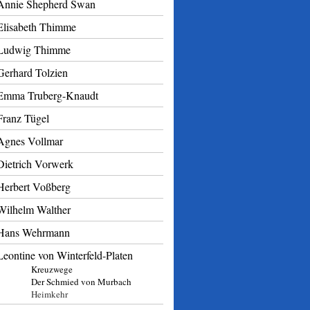
Annie Shepherd Swan
Elisabeth Thimme
Ludwig Thimme
Gerhard Tolzien
Emma Truberg-Knaudt
Franz Tügel
Agnes Vollmar
Dietrich Vorwerk
Herbert Voßberg
Wilhelm Walther
Hans Wehrmann
Leontine von Winterfeld-Platen
Kreuzwege
Der Schmied von Murbach
Heimkehr