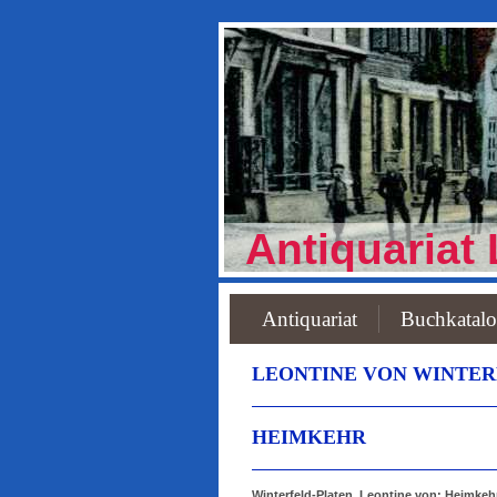
Antiquariat 
Antiquariat
Buchkatal
LEONTINE VON WINTERFE
HEIMKEHR
Winterfeld-Platen, Leontine von: Heimkehr.