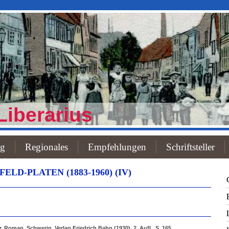
Liberarius
og
Regionales
Empfehlungen
Schriftsteller
LD-PLATEN (1883-1960) (IV)
 Roman, Schwerin, Verlag Friedrich Bahn (1930), 2. Aufl., S. 165.