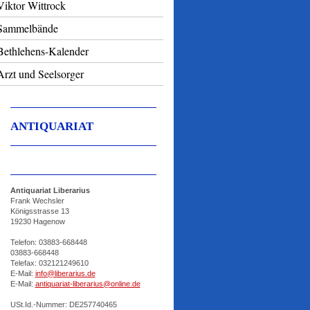
Viktor Wittrock
Sammelbände
Bethlehens-Kalender
Arzt und Seelsorger
ANTIQUARIAT
Antiquariat Liberarius
Frank Wechsler
Königsstrasse 13
19230 Hagenow
Telefon:
03883-668448
03883-668448
Telefax: 032121249610
E-Mail:
info@liberarius.de
E-Mail:
antiquariat-liberarius@online.de
USt.Id.-Nummer: DE257740465