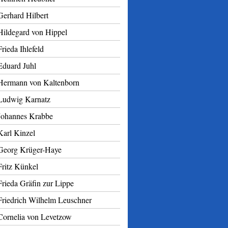
Gerhard Hilbert
Hildegard von Hippel
Frieda Ihlefeld
Eduard Juhl
Hermann von Kaltenborn
Ludwig Karnatz
Johannes Krabbe
Karl Kinzel
Georg Krüger-Haye
Fritz Künkel
Frieda Gräfin zur Lippe
Friedrich Wilhelm Leuschner
Cornelia von Levetzow