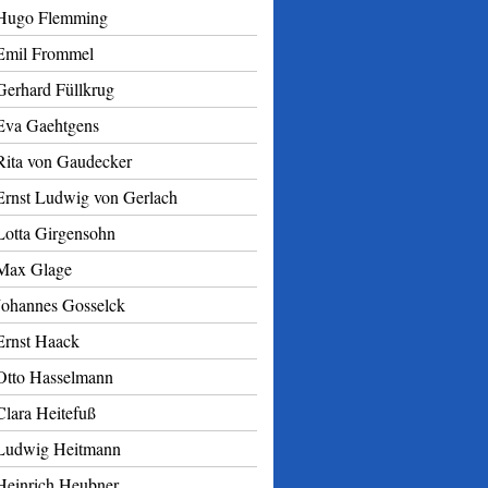
Hugo Flemming
Emil Frommel
Gerhard Füllkrug
Eva Gaehtgens
Rita von Gaudecker
Ernst Ludwig von Gerlach
Lotta Girgensohn
Max Glage
Johannes Gosselck
Ernst Haack
Otto Hasselmann
Clara Heitefuß
Ludwig Heitmann
Heinrich Heubner