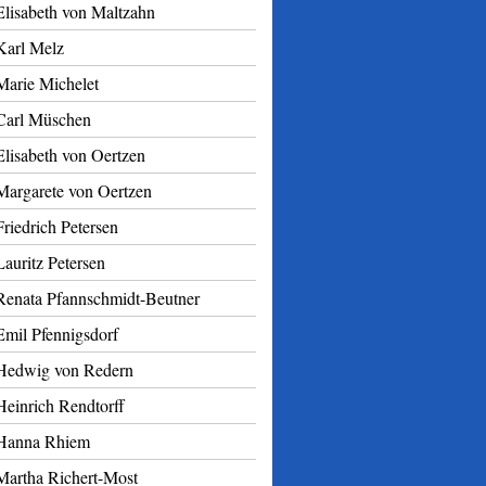
Elisabeth von Maltzahn
Karl Melz
Marie Michelet
Carl Müschen
Elisabeth von Oertzen
Margarete von Oertzen
Friedrich Petersen
Lauritz Petersen
Renata Pfannschmidt-Beutner
Emil Pfennigsdorf
Hedwig von Redern
Heinrich Rendtorff
Hanna Rhiem
Martha Richert-Most