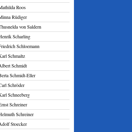
Mathilda Roos
Minna Rüdiger
Thusnelda von Saldern
Henrik Scharling
Friedrich Schloemann
Karl Schmaltz
Albert Schmidt
Berta Schmidt-Eller
Carl Schröder
Karl Schneeberg
Ernst Schreiner
Helmuth Schreiner
Adolf Stoecker