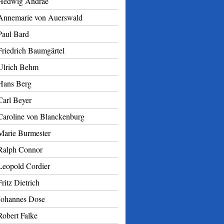
Hedwig Andrae
Annemarie von Auerswald
Paul Bard
Friedrich Baumgärtel
Ulrich Behm
Hans Berg
Carl Beyer
Caroline von Blanckenburg
Marie Burmester
Ralph Connor
Leopold Cordier
Fritz Dietrich
Johannes Dose
Robert Falke