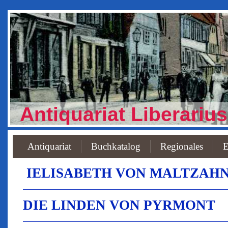
Antiquariat Liberarius
Antiquariat
Buchkatalog
Regionales
E
IELISABETH VON MALTZAHN (1
DIE LINDEN VON PYRMONT