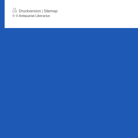
Druckversion
Sitemap
|
© © Antiquariat Liberarius