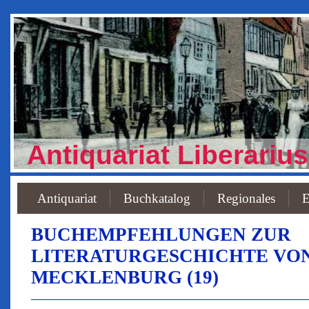
Antiquariat Liberarius
Antiquariat
Buchkatalog
Regionales
E
BUCHEMPFEHLUNGEN ZUR
LITERATURGESCHICHTE VO
MECKLENBURG (19)