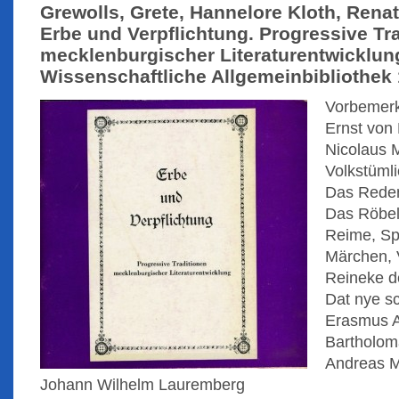
Grewolls, Grete, Hannelore Kloth, Renat
Erbe und Verpflichtung. Progressive Tr
mecklenburgischer Literaturentwicklun
Wissenschaftliche Allgemeinbibliothek 
Vorbemer
Ernst von
Nicolaus 
Volkstümli
Das Reden
Das Röbel
Reime, Sp
Märchen,
Reineke d
Dat nye s
Erasmus A
Bartholom
Andreas M
Johann Wilhelm Lauremberg