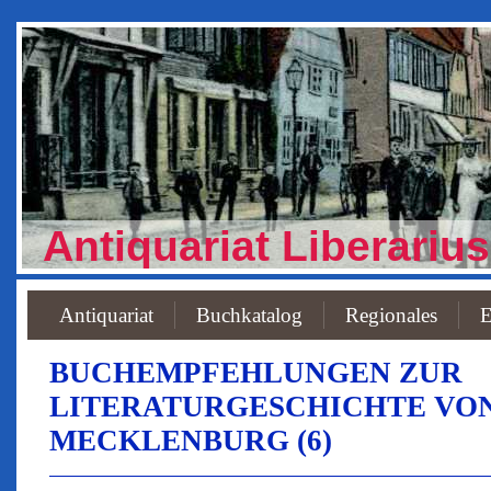
Antiquariat Liberarius
Antiquariat
Buchkatalog
Regionales
E
BUCHEMPFEHLUNGEN ZUR
LITERATURGESCHICHTE VO
MECKLENBURG (6)