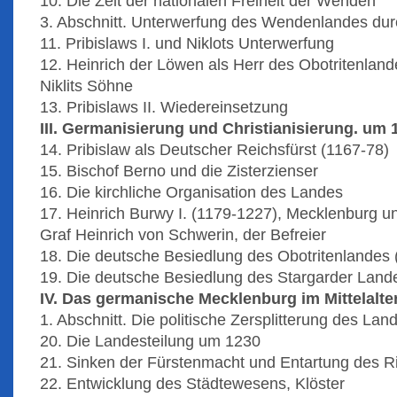
10. Die Zeit der nationalen Freiheit der Wenden
3. Abschnitt. Unterwerfung des Wendenlandes du
11. Pribislaws I. und Niklots Unterwerfung
12. Heinrich der Löwen als Herr des Obotritenla
Niklits Söhne
13. Pribislaws II. Wiedereinsetzung
III. Germanisierung und Christianisierung. um 
14. Pribislaw als Deutscher Reichsfürst (1167-78)
15. Bischof Berno und die Zisterzienser
16. Die kirchliche Organisation des Landes
17. Heinrich Burwy I. (1179-1227), Mecklenburg un
Graf Heinrich von Schwerin, der Befreier
18. Die deutsche Besiedlung des Obotritenlandes 
19. Die deutsche Besiedlung des Stargarder Landes
IV. Das germanische Mecklenburg im Mittelalter
1. Abschnitt. Die politische Zersplitterung des La
20. Die Landesteilung um 1230
21. Sinken der Fürstenmacht und Entartung des Ri
22. Entwicklung des Städtewesens, Klöster