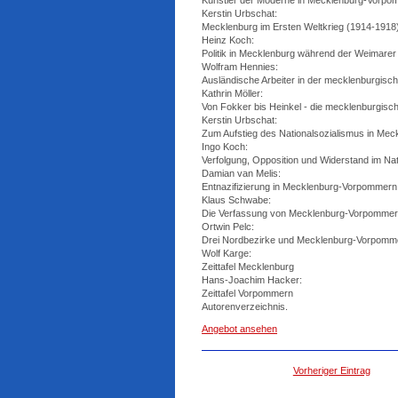
Künstler der Moderne in Mecklenburg-Vorp
Kerstin Urbschat:
Mecklenburg im Ersten Weltkrieg (1914-1918
Heinz Koch:
Politik in Mecklenburg während der Weimarer
Wolfram Hennies:
Ausländische Arbeiter in der mecklenburgisc
Kathrin Möller:
Von Fokker bis Heinkel - die mecklenburgisch
Kerstin Urbschat:
Zum Aufstieg des Nationalsozialismus in Mec
Ingo Koch:
Verfolgung, Opposition und Widerstand im Nat
Damian van Melis:
Entnazifizierung in Mecklenburg-Vorpommern
Klaus Schwabe:
Die Verfassung von Mecklenburg-Vorpommer
Ortwin Pelc:
Drei Nordbezirke und Mecklenburg-Vorpomm
Wolf Karge:
Zeittafel Mecklenburg
Hans-Joachim Hacker:
Zeittafel Vorpommern
Autorenverzeichnis.
Angebot ansehen
Vorheriger Eintrag