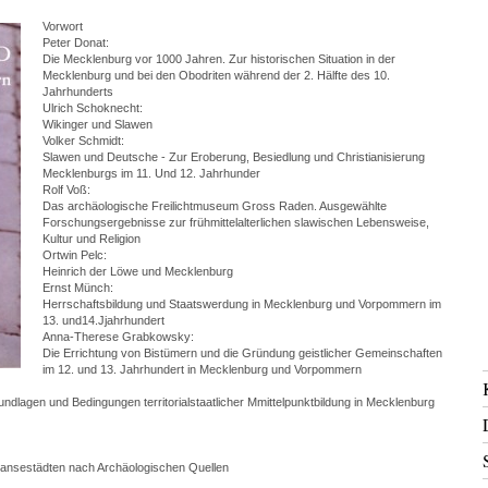
Vorwort
Peter Donat:
Die Mecklenburg vor 1000 Jahren. Zur historischen Situation in der
Mecklenburg und bei den Obodriten während der 2. Hälfte des 10.
Jahrhunderts
Ulrich Schoknecht:
Wikinger und Slawen
Volker Schmidt:
Slawen und Deutsche - Zur Eroberung, Besiedlung und Christianisierung
Mecklenburgs im 11. Und 12. Jahrhunder
Rolf Voß:
Das archäologische Freilichtmuseum Gross Raden. Ausgewählte
Forschungsergebnisse zur frühmittelalterlichen slawischen Lebensweise,
Kultur und Religion
Ortwin Pelc:
Heinrich der Löwe und Mecklenburg
Ernst Münch:
Herrschaftsbildung und Staatswerdung in Mecklenburg und Vorpommern im
13. und14.Jjahrhundert
Anna-Therese Grabkowsky:
Die Errichtung von Bistümern und die Gründung geistlicher Gemeinschaften
im 12. und 13. Jahrhundert in Mecklenburg und Vorpommern
lagen und Bedingungen territorialstaatlicher Mmittelpunktbildung in Mecklenburg
Hansestädten nach Archäologischen Quellen