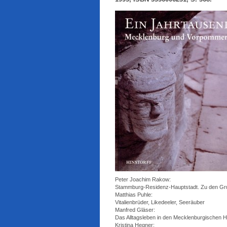
Peter Joachim Rakow:
Stammburg-Residenz-Hauptstadt. Zu den Grund
Matthias Puhle:
Vitalienbrüder, Likedeeler, Seeräuber
Manfred Gläser:
Das Alltagsleben in den Mecklenburgischen 
Kristina Hegner: