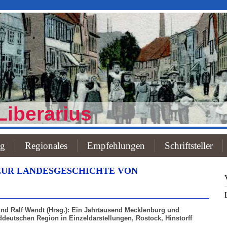
Liberarius
og
Regionales
Empfehlungen
Schriftsteller
UR LANDESGESCHICHTE VON
nd Ralf Wendt (Hrsg.): Ein Jahrtausend Mecklenburg und
deutschen Region in Einzeldarstellungen, Rostock, Hinstorff