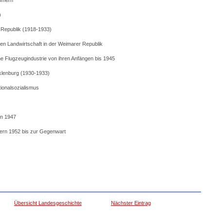
ommern
)
 Republik (1918-1933)
hen Landwirtschaft in der Weimarer Republik
e Flugzeugindustrie von ihren Anfängen bis 1945
klenburg (1930-1933)
ionalsozialismus
n 1947
ern 1952 bis zur Gegenwart
Übersicht Landesgeschichte
Nächster Eintrag