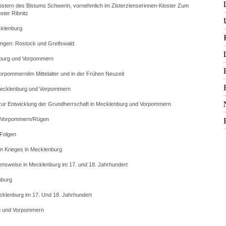
nklöstern des Bistums Schwerin, vornehmlich im Zisterzienserinnen-Kloster Zum
ster Ribnitz
ecklenburg
ungen: Rostock und Greifswald
enburg und Vorpommern
rpommerniIm Mittelalter und in der Frühen Neuzeit
n Mecklenburg und Vorpommern
zur Entwicklung der Grundherrschaft in Mecklenburg und Vorpommern
hen Vorpommern/Rügen
 Folgen
en Krieges in Mecklenburg
bensweise in Mecklenburg im 17. und 18. Jahrhundert
nburg
klenburg im 17. Und 18. Jahrhundert
g und Vorpommern