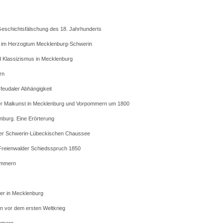
 Geschichtsfälschung des 18. Jahrhunderts
rt im Herzogtum Mecklenburg-Schwerin
 Klassizismus in Mecklenburg
rn
eudaler Abhängigkeit
er Malkunst in Mecklenburg und Vorpommern um 1800
nburg. Eine Erörterung
der Schwerin-Lübeckischen Chaussee
 Freienwalder Schiedsspruch 1850
ommern
ter in Mecklenburg
 vor dem ersten Weltkrieg