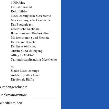
1000 Jahre
Ein Jahrtausend
Kulturbilder
Mecklenburgische Geschichte
Mecklenburgische Geschichte
Das Bauernlegen
Ostelbische Nachbarn
Bauerntum und Bodenkultur
Modernisierung und Freiheit
Herren und Knechte
Der Erste Weltkrieg
Aufstieg und Untergang
Alltag 1932-1945
Nationalsozialismus in Mecklenbu
rg
Städte Mecklenburgs
Auf dem platten Land
Die fremde Hälfte
Kirchengeschichte
Denkmalinventare
Schriftenreihen