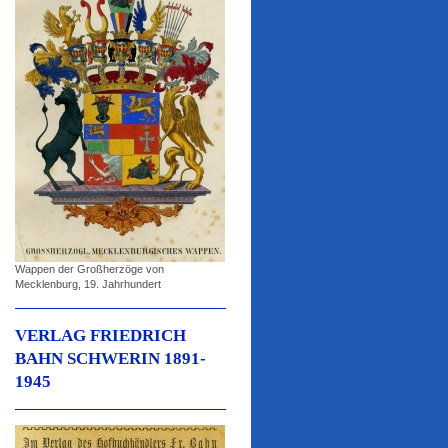
Wappen der Großherzöge von
Mecklenburg, 19. Jahrhundert
VERLAG FRIEDRICH
BAHN SCHWERIN 1891-
1945