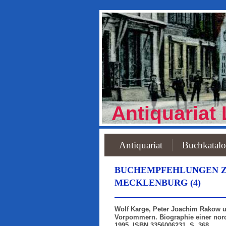
Antiquariat 
Antiquariat
Buchkatal
BUCHEMPFEHLUNGEN Z
MECKLENBURG (4)
Wolf Karge, Peter Joachim Rakow u
Vorpommern. Biographie einer nord
1995, ISBN 3356006231, S. 368.