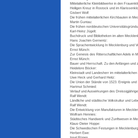
Mittelalterliche Kleinbildwerke in den Fraue
Heiligen Kreuz in Rostock und im Klarissenklo
Gisbert Wolf:
Die frühen mittelalterlichen Kirchbauten in M
Martin Guntau:
Die frühen norddeutschen Universitätsgründ
Karl-Heinz Jügelt:
Buchdruck und Bibliotheken im alten Meckl
Hans Joachim Gernentz:
Die Sprachentwicklung In Mecklenburg und Vo
Ernst Münch:
Zur Genesis des Ritterschaftlichen Adels i
Ernst Münch:
Bauer und Herrschaft. Zu den Anfängen und 
Heidelore Böcker:
Kleinstadt und Landesherr im mittelalterlic
Uwe Heck und Gerhard Heitz:
Die Union der Stände von 1523. Ereignis und
Hartmut Schmied:
Verlauf und Auswirkungen des Dreissigjährig
Ralf Wendt:
Ländliche und städtische Volkskultur und Le
Ralf Wendt:
Die Entwicklung von Manufakturen in Meckle
Wolfram Hennies:
Städtisches Handwerk und Zunftwesen in Mec
Klaus-Dieter Hoppe:
Die Schwedischen Festungen in Mecklenbur
Herbert Ewe:
Insel Rügen