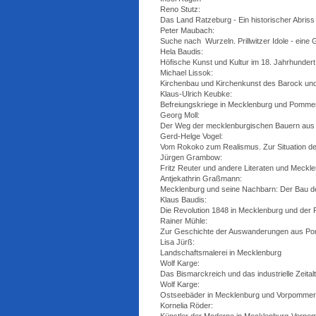
Reno Stutz:
Das Land Ratzeburg - Ein historischer Abriss
Peter Maubach:
Suche nach Wurzeln. Prillwitzer Idole - eine
Hela Baudis:
Höfische Kunst und Kultur im 18. Jahrhunde
Michael Lissok:
Kirchenbau und Kirchenkunst des Barock und
Klaus-Ulrich Keubke:
Befreiungskriege in Mecklenburg und Pomme
Georg Moll:
Der Weg der mecklenburgischen Bauern aus f
Gerd-Helge Vogel:
Vom Rokoko zum Realismus. Zur Situation d
Jürgen Grambow:
Fritz Reuter und andere Literaten und Meckle
Antjekathrin Graßmann:
Mecklenburg und seine Nachbarn: Der Bau 
Klaus Baudis:
Die Revolution 1848 in Mecklenburg und der
Rainer Mühle:
Zur Geschichte der Auswanderungen aus P
Lisa Jürß:
Landschaftsmalerei in Mecklenburg
Wolf Karge:
Das Bismarckreich und das industrielle Zeital
Wolf Karge:
Ostseebäder in Mecklenburg und Vorpommern
Kornelia Röder: