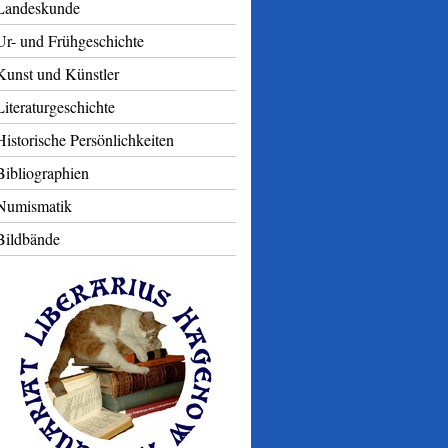
Landeskunde
Ur- und Frühgeschichte
Kunst und Künstler
Literaturgeschichte
Historische Persönlichkeiten
Bibliographien
Numismatik
Bildbände