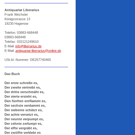
Antiquariat Liberarius
Frank Wechsler
Königsstrasse 13
19230 Hagenow
Telefon:
03883-668448
03883-668448
Telefax: 032121249610
E-Mail:
info@liberarius.de
E-Mail:
antiquariat-liberarius@online.de
USt.Id.-Nummer: DE257740465
Das Buch
Der erste schreibt es,
Der zweite vertreibt es,
Der dritte verschmäht es,
Der vierte ersteht es,
Den fünften entflammt es,
Der sechste verdammt es,
Der siebente schätzt es,
Der achte versetzt es,
Der neunte verpumpt es,
Der zehnte zerlumpt es,
Der elfte vergräbt es,
Der zwölfte verklebt es