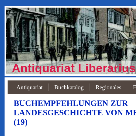
Antiquariat Liberarius
Antiquariat
Buchkatalog
Regionales
E
BUCHEMPFEHLUNGEN ZUR
LANDESGESCHICHTE VON 
(19)