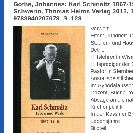
Gothe, Johannes: Karl Schmaltz 1867-1
Schwerin, Thomas Helms Verlag 2012, 1.
9783940207678, S. 128.
Vorwort
Eltern, Kindheit 
Studien- und Haus
Bethel
Hilfslehrer in Wis
Hilfsprediger de
Pastor in Sternbe
Anstaltsgeistliche
Im Synodalaussc
Dozent, Buchautor
Absage an die nat
Kirchenpolitik
In der Kessiner Br
Lebensjahre
Bildteil