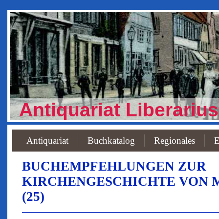
Antiquariat Liberarius
Antiquariat
Buchkatalog
Regionales
E
BUCHEMPFEHLUNGEN ZUR
KIRCHENGESCHICHTE VON
(25)