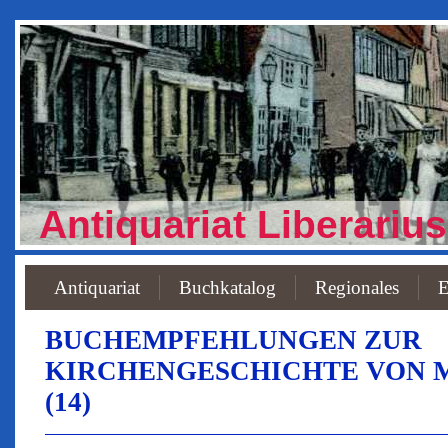
Antiquariat Liberarius
Antiquariat
Buchkatalog
Regionales
E
BUCHEMPFEHLUNGEN ZUR
KIRCHENGESCHICHTE VON
(14)