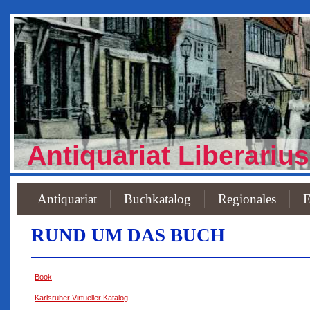
Antiquariat Liberarius
Antiquariat
Buchkatalog
Regionales
E
RUND UM DAS BUCH
Book
Karlsruher Virtueller Katalog