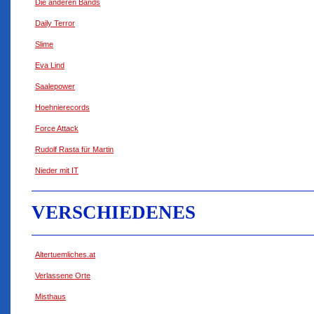
Die anderen Bands
Daily Terror
Slime
Eva Lind
Saalepower
Hoehnierecords
Force Attack
Rudolf Rasta für Martin
Nieder mit IT
VERSCHIEDENES
Altertuemliches.at
Verlassene Orte
Misthaus